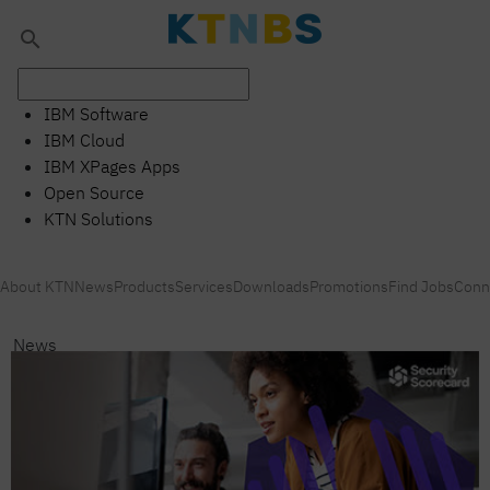
search
IBM Software
IBM Cloud
IBM XPages Apps
Open Source
KTN Solutions
About KTN
News
Products
Services
Downloads
Promotions
Find Jobs
Conn
News