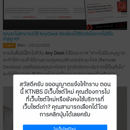
คุณจะไม่สามารถใช้ AnyDesk ต่อเนื่องได้อีกต่อไปหากไม่มีใบ
อนุญาต!
Biew - 15/12/2022
ข่าวสาร
ภายในสิ้นปีนี้อีกไม่กี่วัน
Any Desk
ได้มีประกาศ "หากไม่มีใบอนุญาต
จะทำให้การเข้าใช้งานควบคุมคอมพิวเตอร์ระยะไกล (Remote
Desktop) เซสชั่นของคุณจะค่อยๆ ถูกขัดจังหวะนับจากนี้เป็นต้นไป"
จะทำให้ขาดประสิทธิภาพในการทำงาน การดูแลลูกค้าหรือการ...
สวัสดีครับ ขออนุญาตแจ้งให้ทราบ ตอน
นี้ KTNBS มีเว็บไซต์ใหม่ คุณต้องการไป
ที่เว็บไซต์ใหม่หรือยังคงใช้บริการที่
เว็บไซต์เก่า? คุณสามารถเลือกได้โดย
การคลิกปุ่มได้เลยครับ
ไปเว็บไซต์ใหม่