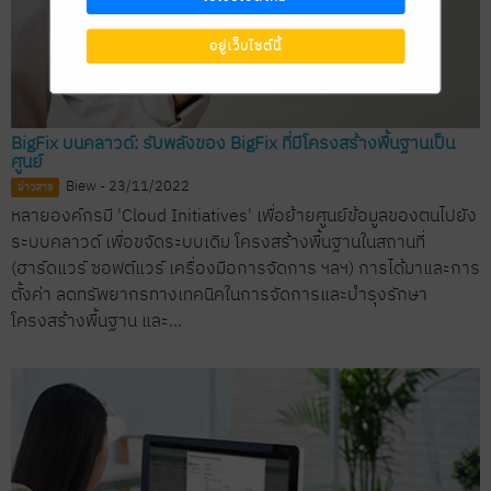
อยู่เว็บไซต์นี้
BigFix บนคลาวด์: รับพลังของ BigFix ที่มีโครงสร้างพื้นฐานเป็น
ศูนย์
Biew - 23/11/2022
ข่าวสาร
หลายองค์กรมี 'Cloud Initiatives' เพื่อย้ายศูนย์ข้อมูลของตนไปยัง
ระบบคลาวด์ เพื่อขจัดระบบเดิม โครงสร้างพื้นฐานในสถานที่
(ฮาร์ดแวร์ ซอฟต์แวร์ เครื่องมือการจัดการ ฯลฯ) การได้มาและการ
ตั้งค่า ลดทรัพยากรทางเทคนิคในการจัดการและบำรุงรักษา
โครงสร้างพื้นฐาน และ...