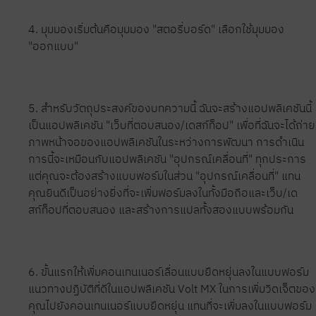
4. มุมมองเริ่มต้นคือมุมมอง "สตอรี่บอร์ด" เลือกใช้มุมมอง
"ออกแบบ"
5. สำหรับวัตถุประสงค์ของบทความนี้ ฉันจะสร้างแอปพลิเคชันนี้
เป็นแอปพลิเคชัน "เว็บที่ตอบสนอง/เดสก์ท็อป" เพื่อที่ฉันจะได้ถ่าย
ภาพหน้าจอของแอปพลิเคชันในระหว่างการพัฒนา การดำเนิน
การนี้จะเหมือนกับแอปพลิเคชัน "อุปกรณ์เคลื่อนที่" ทุกประการ
แต่คุณจะต้องสร้างแบบฟอร์มในส่วน "อุปกรณ์เคลื่อนที่" แทน
คุณยินดีเป็นอย่างยิ่งที่จะเพิ่มฟอร์มลงในทั้งมือถือและเว็บ/เด
สก์ท็อปที่ตอบสนอง และสร้างการแปลทั้งสองแบบพร้อมกัน
6. ขั้นแรกให้เพิ่มคอนเทนเนอร์เลื่อนแบบยืดหยุ่นลงในแบบฟอร์ม
แนวทางปฏิบัติที่ดีในแอปพลิเคชัน Volt MX ในการเพิ่มวิดเจ็ตของ
คุณไปยังคอนเทนเนอร์แบบยืดหยุ่น แทนที่จะเพิ่มลงในแบบฟอร์ม