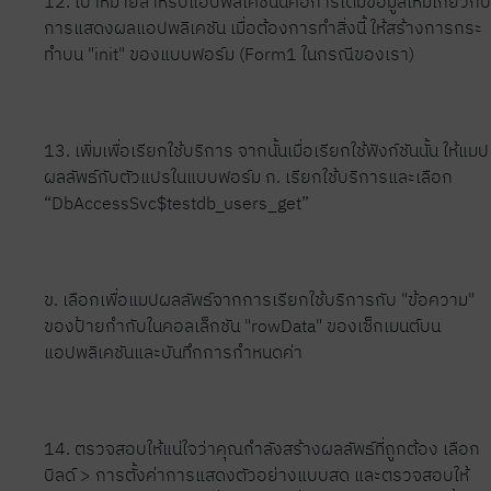
12. เป้าหมายสำหรับแอปพลิเคชันนี้คือการเติมข้อมูลใหม่เกี่ยวกับ
การแสดงผลแอปพลิเคชัน เมื่อต้องการทำสิ่งนี้ ให้สร้างการกระ
ทำบน "init" ของแบบฟอร์ม (Form1 ในกรณีของเรา)
13. เพิ่มเพื่อเรียกใช้บริการ จากนั้นเมื่อเรียกใช้ฟังก์ชันนั้น ให้แมป
ผลลัพธ์กับตัวแปรในแบบฟอร์ม ก. เรียกใช้บริการและเลือก
“DbAccessSvc$testdb_users_get”
ข. เลือกเพื่อแมปผลลัพธ์จากการเรียกใช้บริการกับ "ข้อความ"
ของป้ายกำกับในคอลเล็กชัน "rowData" ของเซ็กเมนต์บน
แอปพลิเคชันและบันทึกการกำหนดค่า
14. ตรวจสอบให้แน่ใจว่าคุณกำลังสร้างผลลัพธ์ที่ถูกต้อง เลือก
บิลด์ > การตั้งค่าการแสดงตัวอย่างแบบสด และตรวจสอบให้