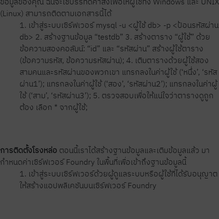
ข้อมูลของคุณ ฉันจะใช้บรรทัดคำสั่งเพื่อให้ผู้ใช้ทั้ง Windows และ UNIX
(Linux) สามารถติดตามเอกสารนี้ได้
1. เข้าสู่ระบบเซิร์ฟเวอร์ mysql -u <ผู้ใช้ db> -p <ป้อนรหัสผ่าน
db> 2. สร้างฐานข้อมูล “testdb” 3. สร้างตาราง “ผู้ใช้” ด้วย
ข้อความสองคอลัมน์: “id” และ “รหัสผ่าน” สร้างผู้ใช้ตาราง
(ข้อความรหัส, ข้อความรหัสผ่าน); 4. เติมตารางด้วยผู้ใช้สอง
สามคนและรหัสผ่านของพวกเขา แทรกลงในค่าผู้ใช้ (‘หนึ่ง’, ‘รหัส
ผ่าน1’); แทรกลงในค่าผู้ใช้ (‘สอง’, ‘รหัสผ่าน2’); แทรกลงในค่าผู้
ใช้ (‘สาม’, ‘รหัสผ่าน3’); 5. ตรวจสอบเพื่อให้แน่ใจว่าตารางดูถูก
ต้อง เลือก * จากผู้ใช้;
การติดตั้งโรงหล่อ
ตอนนี้เราได้สร้างฐานข้อมูลและเติมข้อมูลแล้ว มา
กำหนดค่าเซิร์ฟเวอร์ Foundry ในพื้นที่เพื่อเข้าถึงฐานข้อมูลนี้
1. เข้าสู่ระบบเซิร์ฟเวอร์ด้วยผู้ดูแลระบบหรือผู้ใช้ที่ได้รับอนุญาต
ให้สร้างแอปพลิเคชันบนเซิร์ฟเวอร์ Foundry