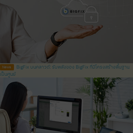
BigFix บนคลาวด์: รับพลังของ BigFix ที่มีโครงสร้างพื้นฐาน
News
เป็นศูนย์