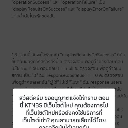
"operationSuccess" และ "operationFailure" เป็น
"displayResultsOnSuccess" และ "displayErrorOnFailure"
ตามลำดับในรหัสของฉัน
18. ตอนนี้ ฉันจะใส่ฟังก์ชัน “displayResultsOnSuccess” นี่คือ
ขั้นตอนของการสร้างสิ่งนี้ ก. ตรวจสอบเพื่อดูว่าการตอบกลับ
ไม่ใช่ "null" ฉัน. ตอบกลับ !== null ข. ตรวจสอบเพื่อดูว่าฉันมี
สถานะเป็น "0" ฉัน. response.opstatus === 0 ค. ตรวจสอบ
เพื่อดูว่าคอลเลกชัน "ผู้ใช้" ไม่ใช่ "โมฆะ" ฉัน. response.users
!== null ง. ตรวจสอบเพื่อดูว่ามีข้อมูลที่ส่งคืนในการตอบกลับ
หรือไม่ ฉัน. response.users.length > 0 จ. ตั้งค่า "id" ที่แมปกับ
สวัสดีครับ ขออนุญาตแจ้งให้ทราบ ตอน
ป้ายกำกับของฉัน "lblDbResult" ฉัน.
นี้ KTNBS มีเว็บไซต์ใหม่ คุณต้องการไป
this.view.segDbResults.widgetDataMap = {lblDbResult :
ที่เว็บไซต์ใหม่หรือยังคงใช้บริการที่
"id"}; ฉ. ตั้งค่าคอลเลกชันทั้งหมดลงในวิดเจ็ตเซ็กเมนต์ของฉัน
เว็บไซต์เก่า? คุณสามารถเลือกได้โดย
ฉัน. this.view.segDbResults.setData (response.users);
การคลิกปุ่มได้เลยครับ