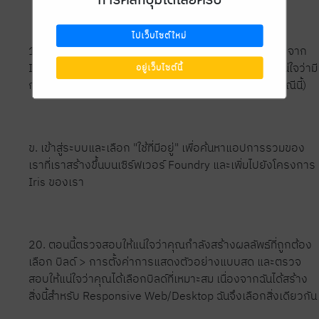
ไปเว็บไซต์ใหม่
19. สิ่งสุดท้ายที่เราต้องทำคือเข้าถึงเซิร์ฟเวอร์ Foundry จาก
Iris IDE ของเรา ก. ในการตั้งค่าของ Iris ตรวจสอบให้แน่ใจว่ามี
อยู่เว็บไซต์นี้
การเติมเซิร์ฟเวอร์ Foundry (นี่คือเซิร์ฟเวอร์ภายในในกรณีนี้)
ข. เข้าสู่ระบบและเลือก "ใช้ที่มีอยู่" เพื่อค้นหาแอปการรวมของ
เราที่เราสร้างขึ้นบนเซิร์ฟเวอร์ Foundry และเพิ่มไปยังโครงการ
Iris ของเรา
20. ตอนนี้ตรวจสอบให้แน่ใจว่าคุณกำลังสร้างผลลัพธ์ที่ถูกต้อง
เลือก บิลด์ > การตั้งค่าการแสดงตัวอย่างแบบสด และตรวจ
สอบให้แน่ใจว่าคุณได้เลือกบิลด์ที่เหมาะสม เนื่องจากฉันได้สร้าง
สิ่งนี้สำหรับ Responsive Web/Desktop ฉันจึงเลือกสิ่งเดียวกัน