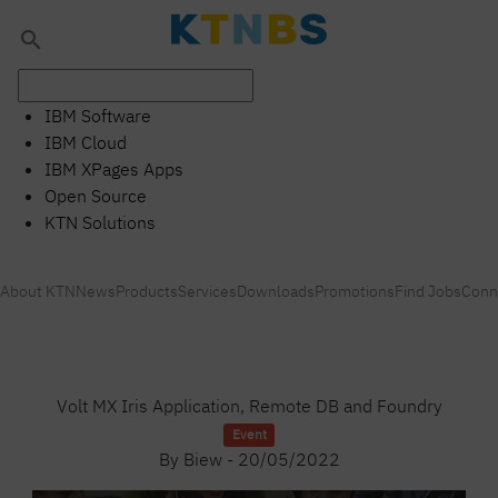
search
IBM Software
IBM Cloud
IBM XPages Apps
Open Source
KTN Solutions
About KTN
News
Products
Services
Downloads
Promotions
Find Jobs
Conn
Volt MX Iris Application, Remote DB and Foundry
Event
By
Biew
-
20/05/2022