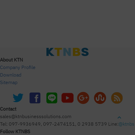
About KTN
Company Profile
Download
Sitemap
Contact
sales@ktnbusinesssolutions.com
expand_less
Tel: 097-9936949, 097-2474151, 0 2938 5739 Line:
@ktnbs
Follow KTNBS