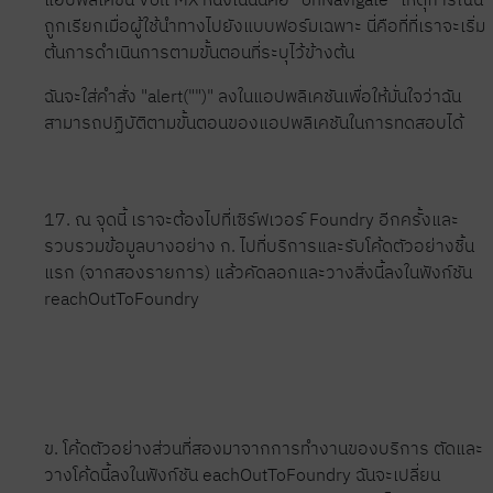
ถูกเรียกเมื่อผู้ใช้นำทางไปยังแบบฟอร์มเฉพาะ นี่คือที่ที่เราจะเริ่ม
ต้นการดำเนินการตามขั้นตอนที่ระบุไว้ข้างต้น
ฉันจะใส่คำสั่ง "alert("")" ลงในแอปพลิเคชันเพื่อให้มั่นใจว่าฉัน
สามารถปฏิบัติตามขั้นตอนของแอปพลิเคชันในการทดสอบได้
17. ณ จุดนี้ เราจะต้องไปที่เซิร์ฟเวอร์ Foundry อีกครั้งและ
รวบรวมข้อมูลบางอย่าง ก. ไปที่บริการและรับโค้ดตัวอย่างชิ้น
แรก (จากสองรายการ) แล้วคัดลอกและวางสิ่งนี้ลงในฟังก์ชัน
reachOutToFoundry
ข. โค้ดตัวอย่างส่วนที่สองมาจากการทำงานของบริการ ตัดและ
วางโค้ดนี้ลงในฟังก์ชัน eachOutToFoundry ฉันจะเปลี่ยน