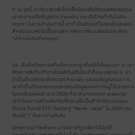
9. ณ จุดนี้ เราต้องเริ่มเพิ่มโค้ดเล็กน้อยเพื่อให้แอปพลิเคชันของ
เราสามารถดึงข้อมูลจาก Foundry และเติมป้ายกำกับในส่วน
ของเรา ในการดำเนินการนี้ เราจำเป็นต้องแก้ไขคอนโทรลเลอร์
สำหรับแบบฟอร์มนี้โดยเฉพาะ คลิกขวาที่แบบฟอร์มและเลือก
"นำทางไปยังตัวควบคุม"
16. เริ่มต้นด้วยการสร้างโครงกระดูกสำหรับโค้ดของเรา ก. เรา
ต้องการสิ่งที่จะทำงานโดยอัตโนมัติเมื่อเข้าถึงแบบฟอร์ม ข. เรา
จำเป็นต้องติดต่อเซิร์ฟเวอร์ Foundry และขอข้อมูลของเรา ค.
เราจำเป็นต้องรวบรวมและแสดงข้อมูลของเราต่อผู้ใช้ปลายทาง
ในคอนโทรลเลอร์ เรามี JSON ที่เราสามารถแทรก avascript
เข้าไปโดยการสร้างฟังก์ชันที่ไม่ระบุชื่อเป็นคำจำกัดความของ
ตัวแปร โปรดจำไว้ว่า ในแต่ละคู่ “Name : value” ใน JSON คุณ
ต้องใส่ “,” คั่นระหว่างตัวคั่น
มีเหตุการณ์ FlexForm บางอย่างที่ถูกเรียกใช้เมื่อใช้
แอปพลิเคชัน Volt MX หนึ่งในนั้นคือ “onNavigate” เหตุการณ์นี้