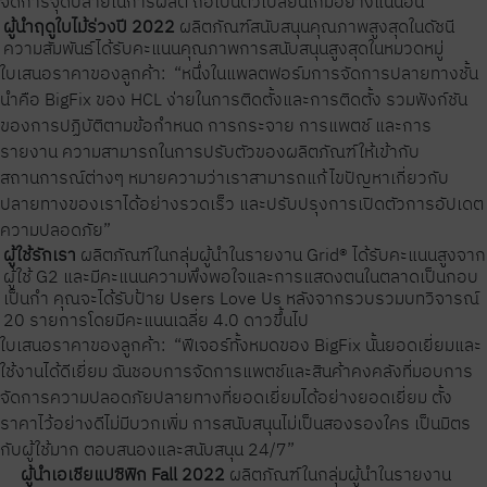
จัดการจุดปลายในการผลิต ถือเป็นตัวเปลี่ยนเกมอย่างแน่นอน”
ผู้นำฤดูใบไม้ร่วงปี 2022
ผลิตภัณฑ์สนับสนุนคุณภาพสูงสุดในดัชนี
ความสัมพันธ์
ได้รับคะแนนคุณภาพการสนับสนุนสูงสุดในหมวดหมู่
ใบเสนอราคาของลูกค้า:
“หนึ่งในแพลตฟอร์มการจัดการปลายทางชั้น
นำคือ BigFix ของ HCL ง่ายในการติดตั้งและการติดตั้ง รวมฟังก์ชัน
ของการปฏิบัติตามข้อกำหนด การกระจาย การแพตช์ และการ
รายงาน ความสามารถในการปรับตัวของผลิตภัณฑ์ให้เข้ากับ
สถานการณ์ต่างๆ หมายความว่าเราสามารถแก้ไขปัญหาเกี่ยวกับ
ปลายทางของเราได้อย่างรวดเร็ว และปรับปรุงการเปิดตัวการอัปเดต
ความปลอดภัย”
ผู้ใช้รักเรา
ผลิตภัณฑ์ในกลุ่มผู้นำในรายงาน Grid® ได้รับคะแนนสูงจาก
ผู้ใช้ G2 และมีคะแนนความพึงพอใจและการแสดงตนในตลาดเป็นกอบ
เป็นกำ คุณจะได้รับป้าย Users Love Us หลังจากรวบรวมบทวิจารณ์
20 รายการโดยมีคะแนนเฉลี่ย 4.0 ดาวขึ้นไป
ใบเสนอราคาของลูกค้า:
“ฟีเจอร์ทั้งหมดของ BigFix นั้นยอดเยี่ยมและ
ใช้งานได้ดีเยี่ยม ฉันชอบการจัดการแพตช์และสินค้าคงคลังที่มอบการ
จัดการความปลอดภัยปลายทางที่ยอดเยี่ยมได้อย่างยอดเยี่ยม ตั้ง
ราคาไว้อย่างดีไม่มีบวกเพิ่ม การสนับสนุนไม่เป็นสองรองใคร เป็นมิตร
กับผู้ใช้มาก ตอบสนองและสนับสนุน 24/7”
ผู้นำเอเชียแปซิฟิก Fall 2022
ผลิตภัณฑ์ในกลุ่มผู้นำในรายงาน