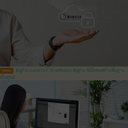
BigFix บนคลาวด์: รับพลังของ BigFix ที่มีโครงสร้างพื้นฐาน
News
เป็นศูนย์