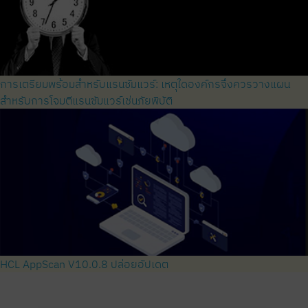
การเตรียมพร้อมสำหรับแรนซัมแวร์: เหตุใดองค์กรจึงควรวางแผน
สำหรับการโจมตีแรนซัมแวร์เช่นภัยพิบัติ
HCL AppScan V10.0.8 ปล่อยอัปเดต