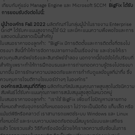
เทียบกับคู่แข่ง Manage Engine และ Microsoft SCCM
BigFix ได้รับ
การยอมรับดังต่อไปนี้:
ผู้นำองค์กร Fall 2022
ผลิตภัณฑ์ในกลุ่มผู้นำในรายงาน Enterprise
Grid® ได้รับคะแนนสูงจากผู้ใช้ G2 และมีคะแนนความพึงพอใจและการ
แสดงตนในตลาดเป็นสำคัญ
ใบเสนอราคาของลูกค้า:
“BigFix มีการติดตั้งและการติดตั้งที่ตรงไป
ตรงมา สิ่งนี้ทำให้การจัดการปลายทางเป็นเรื่องง่าย และช่วยให้เรา
ควบคุมสินทรัพย์จริงและสินทรัพย์จำลอง นอกจากนี้ยังมีข้อได้เปรียบที่
สำคัญเพราะทำให้การฝึกอบรมและการถ่ายทอดความรู้ตรงไปตรงมา
มากขึ้น มีการรักษาความปลอดภัยและการกำกับดูแลข้อมูลที่น่าทึ่ง ซึ่ง
ควบคุมการโจมตีทางไซเบอร์ต่างๆ ในองค์กร”
องค์กรสนับสนุนที่ดีที่สุด
ผลิตภัณฑ์สนับสนุนคุณภาพสูงสุดในดัชนีความ
สัมพันธ์
ได้รับคะแนนคุณภาพการสนับสนุนสูงสุดในหมวดหมู่
ใบเสนอราคาของลูกค้า:
“เราใช้ BigFix เพื่อแก้ไขปัญหาปลายทาง
ทั้งหมดสำหรับอุปกรณ์ทั้งหมดของเรา ไม่ว่าจะเป็นมือถือ แท็บเล็ต หรือ
แม้แต่พีซีหรือคลาวด์ เราสามารถแพตช์ระบบ Windows และ Linux
ทั้งหมดได้ และระบบความปลอดภัยตอนนี้สมบูรณ์แบบและเสถียร
แล้ว โดยรวมแล้ว วิธีที่เครื่องมือนี้ช่วยให้เราลดความซับซ้อนในการ