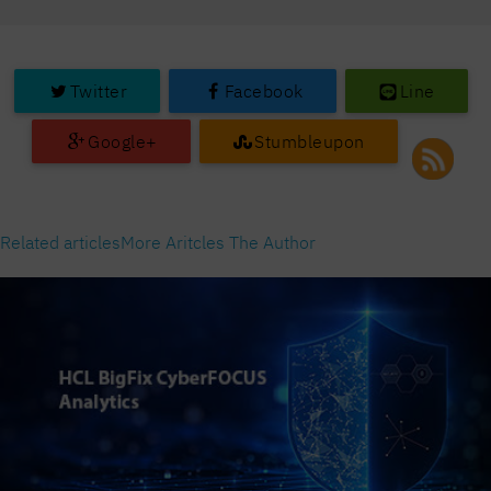
Twitter
Facebook
Line
Google+
Stumbleupon
Related articles
More Aritcles The Author