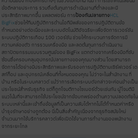
ความนิยมจากองค์กรต่างๆ ในช่วงไม่กี่ปีที่ผ่านมา การใช้เทคโนโลยีนี้มี
ข้อดีหลายประการ รวมถึงต้นทุนการดำเนินงานที่ต่ำลงและมี
ประสิทธิภาพมากขึ้น แพลตฟอร์ม การ
ป้องกันปลายทาง
HCL
BigFix
ช่วยให้ทีมปฏิบัติการด้านไอทีมีพลังของการปฏิบัติตามข้อ
กำหนดอย่างต่อเนื่องและระบบอัตโนมัติอัจฉริยะเพื่อจัดการเวอร์ชัน
ระบบปฏิบัติการเกือบ 100 เวอร์ชัน ช่วยให้กระบวนการจัดการมี
ความคล่องตัว การรวมเครื่องมือ และลดต้นทุนการดำเนินงาน
สถาปัตยกรรมแบบรวมศูนย์ของ BigFix แตกต่างจากเครื่องมือที่ซับ
ซ้อนซึ่งครอบคลุมอุปกรณ์ปลายทางของคุณบางส่วน โดยสามารถ
จัดการได้อย่างมีประสิทธิภาพและรับรองการปฏิบัติตามเซิร์ฟเวอร์ เด
สก์ท็อป และอุปกรณ์เคลื่อนที่ทั้งหมดของคุณ ไม่ว่าจะในสำนักงาน ที่
บ้าน หรือในระบบคลาวด์ แม้ว่าการเลือกระบบดังกล่าวจะค่อนข้างเป็น
ประโยชน์สำหรับธุรกิจ แต่ก็ถูกโจมตีทางไซเบอร์ด้วยเช่นกัน ผู้โจมตีมี
แนวโน้มที่จะสามารถใช้ประโยชน์จากข้อบกพร่องด้านความปลอดภัยใน
ระบบเหล่านี้และเข้าถึงข้อมูลที่เป็นความลับได้หากไม่ได้กำหนดค่าหรือ
บำรุงรักษาอย่างถูกต้อง นี่เป็นสิ่งสำคัญเนื่องจากธุรกิจสมัยใหม่
จำนวนมากใช้บริการคลาวด์เพื่อเปิดใช้งานการทำงานของพนักงาน
จากระยะไกล