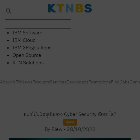
search
IBM Software
IBM Cloud
IBM XPages Apps
Open Source
KTN Solutions
About KTN
News
Products
Services
Downloads
Promotions
Find Jobs
Conn
แนวโน้มปัจจุบันของ Cyber ​​​​Security คืออะไร?
News
By
Biew
-
28/10/2022