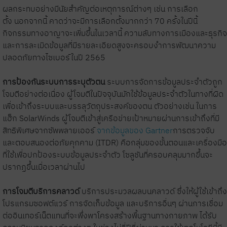
ผลกระทบอย่างมีนัยสำคัญต่อเหตุการณ์ต่างๆ เช่น การเลือก
ตั้ง นอกจากนี้ คาดว่าจะมีการเลือกตั้งมากกว่า 70 ครั้งในปีนี้
กิจกรรมทางอาญาจะเพิ่มขึ้นในเวลานี้ ความลับทางการเมืองและธุรกิจ
และการละเมิดข้อมูลที่มีรายละเอียดสูงจะครอบงำการพัฒนาความ
ปลอดภัยทางไซเบอร์ในปี 2565
การป้องกันระบบการระบุตัวตน
ระบบการจัดการข้อมูลประจำตัวถูก
โจมตีอย่างต่อเนื่อง ผู้โจมตีในปัจจุบันมักใช้ข้อมูลประจำตัวในทางที่ผิด
เพื่อเข้าถึงระบบและบรรลุวัตถุประสงค์ของตน ตัวอย่างเช่น ในการ
แฮ็ก SolarWinds ผู้โจมตีเข้าสู่เครือข่ายเป้าหมายผ่านการเข้าถึงที่มี
สิทธิพิเศษจากซัพพลายเออร์
จากข้อมูลของ Gartner
การตรวจจับ
และตอบสนองต่อภัยคุกคาม (ITDR) คือกลุ่มของขั้นตอนและเครื่องมือ
ที่ใช้เพื่อปกป้องระบบข้อมูลประจำตัว โซลูชันที่ครอบคลุมมากขึ้นจะ
ปรากฏขึ้นเมื่อเวลาผ่านไป
การโจมตีบริการคลาวด์
บริการประมวลผลบนคลาวด์ ซึ่งให้ผู้ใช้เข้าถึง
โปรแกรมซอฟต์แวร์ การจัดเก็บข้อมูล และบริการอื่นๆ ผ่านการเชื่อม
ต่ออินเทอร์เน็ตแทนที่จะพึ่งพาโครงสร้างพื้นฐานทางกายภาพ ได้รับ