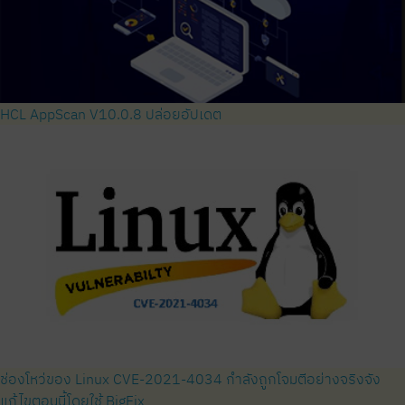
HCL AppScan V10.0.8 ปล่อยอัปเดต
ช่องโหว่ของ Linux CVE-2021-4034 กำลังถูกโจมตีอย่างจริงจัง
แก้ไขตอนนี้โดยใช้ BigFix