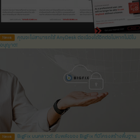
คุณจะไม่สามารถใช้ AnyDesk ต่อเนื่องได้อีกต่อไปหากไม่มีใบ
News
อนุญาต!
BigFix บนคลาวด์: รับพลังของ BigFix ที่มีโครงสร้างพื้นฐาน
News