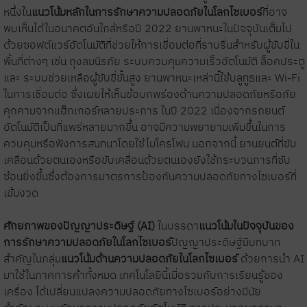
หนึ่งใน
แนวโน้มหลักในการรักษาความปลอดภัยในโลกไซเบอร์
ที่อาจ
พบเห็นได้ในอนาคตอันใกล้หรือปี 2022 ยานพาหนะในปัจจุบันเต็มไป
ด้วยซอฟต์แวร์อัตโนมัติที่ช่วยให้การเชื่อมต่อที่ราบรื่นสำหรับผู้ขับขี่ใน
พื้นที่ต่างๆ เช่น ถุงลมนิรภัย ระบบควบคุมความเร็วอัตโนมัติ ล็อคประตู
และ ระบบช่วยเหลือผู้ขับขี่ขั้นสูง ยานพาหนะเหล่านี้ใช้บลูทูธและ Wi-Fi
ในการเชื่อมต่อ ซึ่งเผยให้เห็นข้อบกพร่องด้านความปลอดภัยหรือภัย
คุกคามจากแฮ็กเกอร์หลายประการ ในปี 2022 เนื่องจากรถยนต์
อัตโนมัติเป็นที่แพร่หลายมากขึ้น อาจมีความพยายามเพิ่มขึ้นในการ
ควบคุมหรือฟังการสนทนาโดยใช้ไมโครโฟน นอกจากนี้ ยานยนต์ที่ขับ
เคลื่อนด้วยตนเองหรือขับเคลื่อนด้วยตนเองยังใช้กระบวนการที่ซับ
ซ้อนยิ่งขึ้นซึ่งต้องการมาตรการป้องกันความปลอดภัยทางไซเบอร์ที่
เข้มงวด
ศักยภาพของปัญญาประดิษฐ์ (AI)
ในบรรดา
แนวโน้มในปัจจุบันของ
การรักษาความปลอดภัยในโลกไซเบอร์
ปัญญาประดิษฐ์มีบทบาท
สำคัญในกลุ่ม
แนวโน้มด้านความปลอดภัยในโลกไซเบอร์
ด้วยการนำ AI
มาใช้ในภาคการค้าทั้งหมด เทคโนโลยีนี้เมื่อรวมกับการเรียนรู้ของ
เครื่อง ได้เปลี่ยนแปลงความปลอดภัยทางไซเบอร์อย่างมีนัย