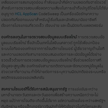
เหลือของการสแกนจุดอ่อน กำลังแนะนำคีย์ความปลอดภัยฮาร์ดแวร์
สำหรับการตรวจสอบเพื่อลดความเสี่ยงในการเข้าถึงบัญชีโดยไม่ได้รับ
อนุญาต
HCL AppScan
CodeSweep เป็นเครื่องมือรักษาความ
ปลอดภัยที่ออกแบบมาสำหรับผู้เริ่มต้นและนักพัฒนามืออาชีพที่
ต้องการโปรแกรมที่รวดเร็ว เรียบง่าย และเป็นมิตรกับแพลตฟอร์ม
องค์กรลงทุนในการตรวจสอบข้อมูลแบบเรียลไทม์
การตรวจสอบข้อ
มูลแบบเรียลไทม์ ซึ่งมักเป็นเทคโนโลยีบนคลาวด์ ถูกใช้เพื่อปกป้อง
ระบบไอทีขององค์กรจากการโจมตีทางไซเบอร์ ผู้เชี่ยวชาญด้านไอที
และความปลอดภัยสามารถตอบสนองต่อการละเมิดข้อมูลได้อย่าง
รวดเร็วด้วยการตรวจสอบข้อมูลแบบเรียลไทม์ ซึ่งช่วยลดโอกาสที่
ข้อมูลจะสูญเสีย องค์กรยังสามารถติดตามและจัดหมวดหมู่ข้อมูลใน
ช่วงเวลาที่ยาวนาน ทำให้ง่ายต่อการระบุความผิดปกติของระบบหรือ
พฤติกรรมของแอปพลิเคชัน
สงครามไซเบอร์ที่ได้รับการสนับสนุนจากรัฐ
การแข่งขันระหว่าง
มหาอำนาจตะวันตกและตะวันออกเพื่อสร้างความเหนือกว่าจะไม่
หยุด แม้ว่าการโจมตีจะเกิดขึ้นได้ยาก แต่ความขัดแย้งระหว่างสหรัฐฯ
กับอิหร่าน หรือแฮ็กเกอร์ชาวจีนมักทำให้หัวข้อข่าวไปทั่วโลกและส่ง