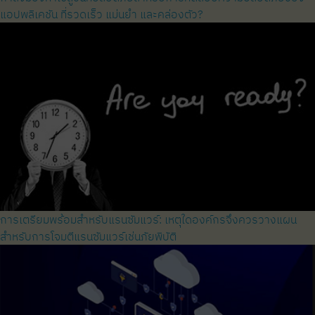
แอปพลิเคชัน ที่รวดเร็ว แม่นยำ และคล่องตัว?
การเตรียมพร้อมสำหรับแรนซัมแวร์: เหตุใดองค์กรจึงควรวางแผน
สำหรับการโจมตีแรนซัมแวร์เช่นภัยพิบัติ