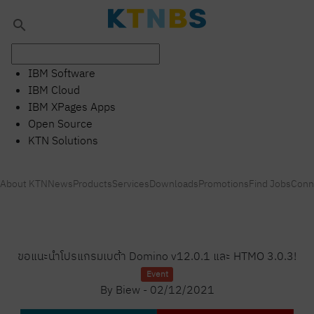
search
IBM Software
IBM Cloud
IBM XPages Apps
Open Source
KTN Solutions
About KTN
News
Products
Services
Downloads
Promotions
Find Jobs
Conn
ขอแนะนำโปรแกรมเบต้า Domino v12.0.1 และ HTMO 3.0.3!
Event
By
Biew
-
02/12/2021