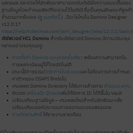
แสดงผล และช่วยให้นักพัฒนาสามารถปรับดัชนีข้อความแบบเต็มของ
ฐานข้อมูลโดยกำหนดฟิลด์ที่จะรวมไว้ในดัชนี ซึ่งเป็นคุณลักษณะที่ลูกค้า
จำนวนมากร้องขอ (ดู
แนวคิดนี้
) .
มีอะไรใหม่ใน Domino Designer
v12.0.1?
https://help.hcltechsw.com/dom_designer/beta/12.0.1/basi
เซิร์ฟเวอร์ HCL Domino
สำหรับเซิร์ฟเวอร์ Domino มีการปรับปรุง
หลายอย่างรอคุณอยู่:
การตั้งค่า Domino แบบกดครั้งเดียว
พร้อมความสามารถใน
การลงทะเบียนผู้ใช้โดยอัตโนมัติ
ขณะนี้มีการรวม
ตัวจัดการใบรับรอง
และไม่ต้องการการกำหนด
ค่าตัวกรอง DSAPI อีกต่อไป
เทมเพลต Domino Directory ได้รับการล้างตาม
คำขอของคุณ
อัปเดต
เครื่องมือ QVault
เพื่อให้จัดการ ID ได้ดีขึ้นใน Vault
เปรียบเทียบฐานข้อมูล – เทมเพลตใหม่สำหรับนักพัฒนาเพื่อ
เปรียบเทียบองค์ประกอบการออกแบบของสองแอพ
การติดตามสิทธิ์
ให้รายงานรายเดือน
นี่เป็นเพียงการดรอปเบต้าครั้งแรกเท่านั้น! เราจะปล่อยคุณสมบัติเพิ่ม