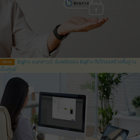
BigFix บนคลาวด์: รับพลังของ BigFix ที่มีโครงสร้างพื้นฐาน
News
เป็นศูนย์