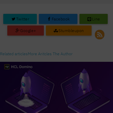
Twitter
Facebook
Line
Google+
Stumbleupon
Related articles
More Aritcles The Author