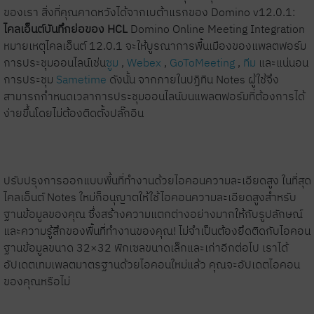
ของเรา
สิ่งที่คุณคาดหวังได้จากเบต้าแรกของ Domino v12.0.1:
ไคลเอ็นต์บันทึกย่อของ HCL
Domino Online Meeting Integration
หมายเหตุไคลเอ็นต์ 12.0.1 จะให้บูรณาการพื้นเมืองของแพลตฟอร์ม
การประชุมออนไลน์เช่น
ซูม
,
Webex
,
GoToMeeting
,
ทีม
และแน่นอน
การประชุม
Sametime
ดังนั้น จากภายในปฏิทิน Notes ผู้ใช้จึง
สามารถกำหนดเวลาการประชุมออนไลน์บนแพลตฟอร์มที่ต้องการได้
ง่ายขึ้นโดยไม่ต้องติดตั้งปลั๊กอิน
ปรับปรุงการออกแบบพื้นที่ทำงานด้วยไอคอนความละเอียดสูง
ในที่สุด
ไคลเอ็นต์ Notes ใหม่ก็อนุญาตให้ใช้ไอคอนความละเอียดสูงสำหรับ
ฐานข้อมูลของคุณ ซึ่งสร้างความแตกต่างอย่างมากให้กับรูปลักษณ์
และความรู้สึกของพื้นที่ทำงานของคุณ! ไม่จำเป็นต้องยึดติดกับไอคอน
ฐานข้อมูลขนาด 32×32 พิกเซลขนาดเล็กและเก่าอีกต่อไป
เราได้
อัปเดตเทมเพลตมาตรฐานด้วยไอคอนใหม่แล้ว คุณจะอัปเดตไอคอน
ของคุณหรือไม่