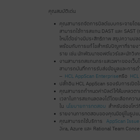
คุณสมบัติเด่น
คุณสามารถจัดการบิลด์แบบกระจายโดยใช้ก
สามารถใช้การสแกน DAST และ SAST (การ
ใหม่ได้อย่างมีประสิทธิภาพ สรุปคว
พร้อมกับการแก้ไขสำหรับปัญหาที่รายงา
ราย เช่น นักพัฒนาซอฟต์แวร์และนักวิเ
งานสามารถสแกนกระแสเฉพาะของเว็บไซต์ (
สามารถบันทึกการรับส่งข้อมูลและการดำเ
–
HCL AppScan Enterprise
หรือ
HCL
ปลั๊กอิน HCL AppScan รองรับการเปิดใ
คุณสามารถกำหนดค่าบิลด์ให้ล้มเหลวตาม
เวลาในการสแกนลดลงได้โดยเลือกควา
ใน
นโยบายการทดสอบ
สำหรับช่องโหว่ท
รายงานการทดสอบของคุณมีอยู่ในรูป
คุณสามารถใช้บริการ
AppScan Issu
Jira, Azure และ Rational Team Conce