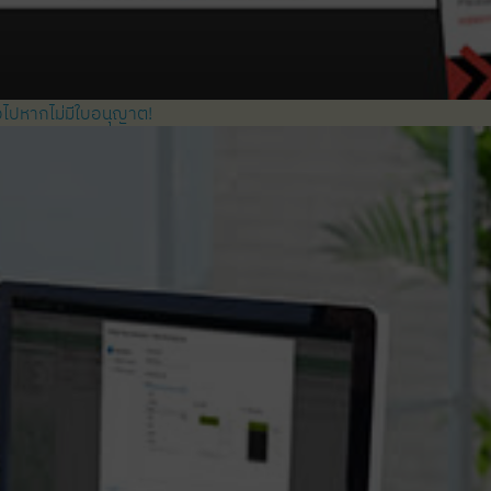
่อไปหากไม่มีใบอนุญาต!