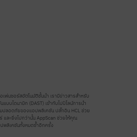
์โอเพ่นซอร์สอัตโนมัติชั้นนำ เรามีข่าวสารสำหรับ
บบไดนามิก (DAST) เข้ากับไปป์ไลน์การนำ
งความปลอดภัยของแอปพลิเคชัน ปลั๊กอิน HCL ช่วย
 และยิ่งไปกว่านั้น AppScan ช่วยให้คุณ
ลิเคชันทั้งหมดซ้ำอีกครั้ง