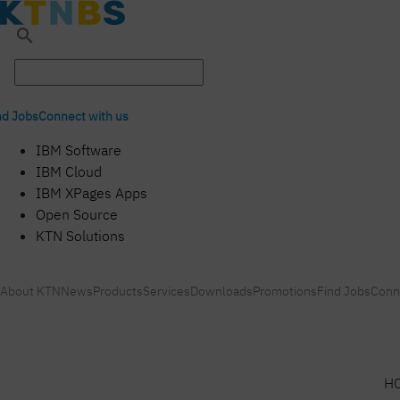
search
nd Jobs
Connect with us
IBM Software
IBM Cloud
IBM XPages Apps
Open Source
KTN Solutions
About KTN
News
Products
Services
Downloads
Promotions
Find Jobs
Conn
HC