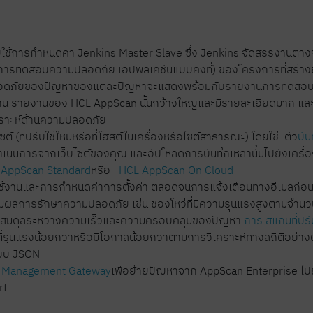
ารกำหนดค่า Jenkins Master Slave ซึ่ง Jenkins จัดสรรงานต่างๆ ให้
ทดสอบความปลอดภัยแอปพลิเคชันแบบคงที่) ของโครงการที่สร้างขึ้นให
ามปลอดภัยของปัญหาของแต่ละปัญหาจะแสดงพร้อมกับรายงานการทดส
น รายงานของ HCL AppScan นั้นกว้างใหญ่และมีรายละเอียดมาก และสา
คราะห์ด้านความปลอดภัย
ที่ปรับใช้ใหม่หรือที่โฮสต์ในเครื่องหรือไซต์สาธารณะ) โดยใช้ ตัว
บั
นินการจากเว็บไซต์ของคุณ และอัปโหลดการบันทึกเหล่านั้นไปยังเครื่อ
 AppScan Standard
หรือ
HCL AppScan On Cloud
ช้งานและการกำหนดค่าการตั้งค่า ตลอดจนการแจ้งเตือนทางอีเมลก่อนที
ผลการรักษาความปลอดภัย เช่น ช่องโหว่ที่มีความรุนแรงสูงตามจำนวนท
มสมดุลระหว่างความเร็วและความครอบคลุมของปัญหา
การ สแกนที่ปรั
ี่รุนแรงน้อยกว่าหรือมีโอกาสน้อยกว่าตามการวิเคราะห์ทางสถิติอย่างต
แบบ JSON
e Management Gateway
เพื่อย้ายปัญหาจาก AppScan Enterprise ไป
rt