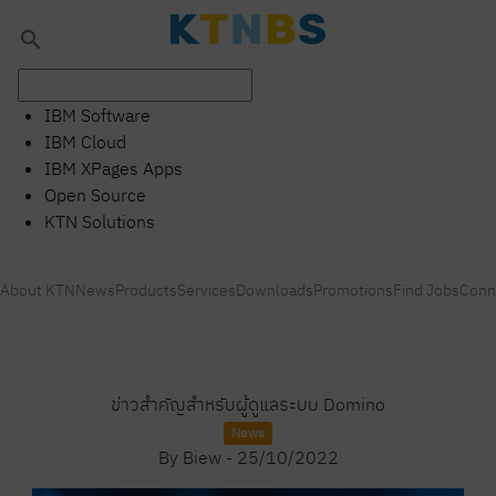
search
IBM Software
IBM Cloud
IBM XPages Apps
Open Source
KTN Solutions
About KTN
News
Products
Services
Downloads
Promotions
Find Jobs
Conn
ข่าวสำคัญสำหรับผู้ดูแลระบบ Domino
News
By
Biew
-
25/10/2022