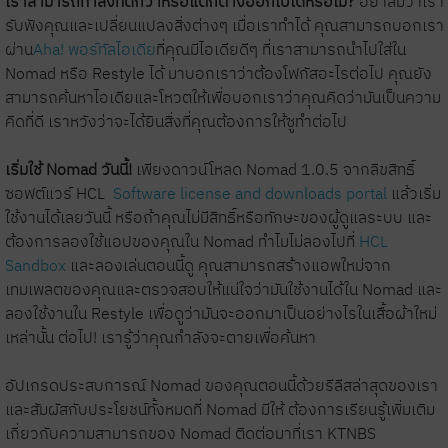
เราสามารถทำสิ่งที่ดีกว่าหรือแตกต่างออกไปได้หรือไม่?
อย่าลืมว่าเรา
รับฟังคุณและเปลี่ยนแปลงสิ่งต่างๆ เมื่อเราทำได้ คุณสามารถบอกเรา
ผ่าน
Aha! พอร์ทัลไอเดีย
ที่คุณมีไอเดียดีๆ ที่เราสามารถนำไปใส่ใน
Nomad หรือ Restyle ได้ มาบอกเราว่าต้องโฟกัสอะไรต่อไป คุณยัง
สามารถค้นหาไอเดียและโหวตให้เพื่อบอกเราว่าคุณคิดว่ามันเป็นความ
คิดที่ดี เราหวังว่าจะได้ยินสิ่งที่คุณต้องการให้ซูทำต่อไป
เริ่มใช้ Nomad วันนี้!
เพียงดาวน์โหลด Nomad 1.0.5 จากลิขสิทธิ์
ซอฟต์แวร์ HCL
Software license and downloads portal
แล้วเริ่ม
ใช้งานได้เลยวันนี้ หรือถ้าคุณไม่มีสิทธิ์หรือทักษะของผู้ดูแลระบบ และ
ต้องการลองใช้แอปของคุณใน Nomad ทำไมไม่ลองไปที่
HCL
Sandbox
และลองเล่นตอนนี้ดู คุณสามารถสร้างแอพใหม่จาก
เทมเพลตของคุณและตรวจสอบให้แน่ใจว่ามันใช้งานได้ใน Nomad และ
ลองใช้งานใน Restyle เพื่อดูว่ามันจะออกมาเป็นอย่างไรในเสื้อผ้าใหม่
เหล่านั้น ต่อไป! เรารู้ว่าคุณกำลังจะตายเพื่อค้นหา
อัปเกรดประสบการณ์ Nomad ของคุณตอนนี้ด้วยรีลีสล่าสุดของเรา
และสัมผัสกับประโยชน์ทั้งหมดที่ Nomad มีให้ ต้องการเรียนรู้เพิ่มเติม
เกี่ยวกับความสามารถของ Nomad ติดต่อมาที่เรา KTNBS