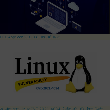
HCL AppScan V10.0.8 ปล่อยอัปเดต
ช่องโหว่ของ Linux CVE-2021-4034 กำลังถูกโจมตีอย่างจริงจัง