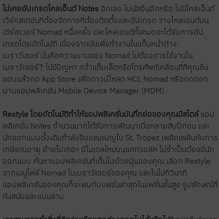
ไม่เคยอัปเกรดไคลเอ็นต์ Notes
อีกเลย โบนัสอื่นอีกหรือ ไม่มีไคลเอ็นต์
เวิร์กสเตชันที่ต้องจัดการที่ต้องติดตั้งและอัปเกรด วางไคลเอนต์บน
เซิร์ฟเวอร์ Nomad หนึ่งครั้ง และไคลเอนต์ทั้งหมดจะได้รับการอัป
เกรดโดยอัตโนมัติ เนื่องจากมันเพิ่งทำงานในแท็บหน้าต่าง
เบราว์เซอร์ นั่นคือความงามของ Nomad ไม่ต้องการใช้งานใน
เบราว์เซอร์? ไม่มีปัญหา คว้าแท็บเล็ตหรือโทรศัพท์เคลื่อนที่ที่คุณชื่น
ชอบแล้วกด App Store เพื่อดาวน์โหลด HCL Nomad หรือกดออก
ผ่านแอปพลิเคชัน Mobile Device Manager (MDM)
Restyle โดยอัตโนมัติทำให้แอปพลิเคชั่นบันทึกย่อของคุณมีสไตล์
แอป
พลิเคชั่น Notes จำนวนมากได้รับการพัฒนาเมื่อหลายสิบปีก่อน และ
นักออกแบบดั้งเดิมกำลังจิบแชมเปญใน St. Tropez เพลิดเพลินกับการ
เกษียณอายุ ย้ายไปเถอะ มีโมเดลใหม่บนแคทวอล์ค ไม่จำเป็นต้องมีนัก
ออกแบบ ค้นหาแอปพลิเคชันที่เต็มไปด้วยฝุ่นของคุณ เลือก Restyle
จากเมนูไฟล์ Nomad ในเบราว์เซอร์ของคุณ และในไม่กี่วินาที
แอปพลิเคชันของคุณก็จะพบกับแฟชั่นล่าสุดในแฟชั่นชั้นสูง รูปลักษณ์ที่
ทันสมัยและแบนราบ