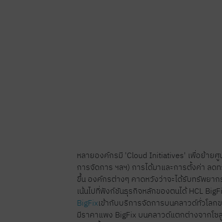
หลายองค์กรมี 'Cloud Initiatives' เพื่อย้ายศ
การจัดการ ฯลฯ) การได้มาและการตั้งค่า ลด
ขึ้น องค์กรต่างๆ คาดหวังว่าจะได้รับทรัพยา
เน้นไปที่ฟังก์ชันธุรกิจหลักของตนได้ HCL 
BigFix
เข้ากับบริการจัดการบนคลาวด์ทั่วโลกข
มีราคาแพง BigFix บนคลาวด์แตกต่างจากโซลูช