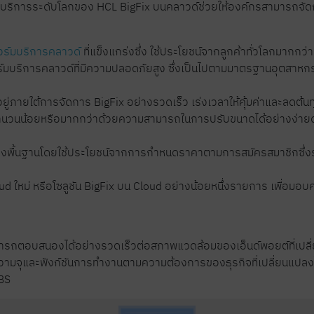
่งมอบบริการระดับโลกของ HCL BigFix บนคลาวด์ช่วยให้องค์กรสามาร
ร์มบริการคลาวด์
ที่แข็งแกร่งซึ่ง ใช้ประโยชน์จากลูกค้าทั่วโลกมากก
มบริการคลาวด์ที่มีความปลอดภัยสูง ซึ่งเป็นไปตามมาตรฐานอุตสาหก
่ภายใต้การจัดการ BigFix อย่างรวดเร็ว เร่งเวลาให้คุ้มค่าและลดต้น
จำนวนน้อยหรือมากกว่าด้วยความสามารถในการปรับขนาดได้อย่างง่ายดาย ร
ร้างพื้นฐานโดยใช้ประโยชน์จากการกำหนดราคาตามการสมัครสมาชิกซึ่ง
oud ใหม่ หรือโซลูชัน BigFix บน Cloud อย่างน้อยหนึ่งรายการ เพื่อม
ามารถตอบสนองได้อย่างรวดเร็วต่อสภาพแวดล้อมของเอ็นด์พอยต์ที่เ
่มความจุและฟังก์ชันการทำงานตามความต้องการของธุรกิจที่เปลี่ยนแปลงไป
NBS