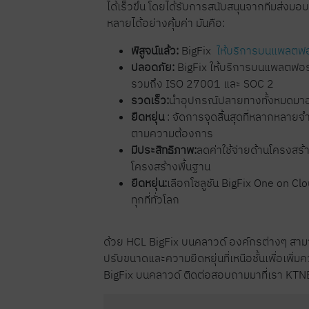
ได้เร็วขึ้น โดยได้รับการสนับสนุนจากทีมส
หลายได้อย่างคุ้มค่า มันคือ:
พิสูจน์แล้ว:
BigFix
ให้บริการบนแพลตฟอ
ปลอดภัย:
BigFix ให้บริการบนแพลตฟอร์
รวมถึง ISO 27001 และ SOC 2
รวดเร็ว:
นำอุปกรณ์ปลายทางทั้งหมดมาอยู
ยืดหยุ่น
: จัดการจุดสิ้นสุดที่หลากหลาย
ตามความต้องการ
มีประสิทธิภาพ:
ลดค่าใช้จ่ายด้านโครงส
โครงสร้างพื้นฐาน
ยืดหยุ่น:
เลือกโซลูชัน BigFix One on Cl
ทุกที่ทั่วโลก
ด้วย HCL BigFix บนคลาวด์ องค์กรต่างๆ ส
ปรับขนาดและความยืดหยุ่นที่เหนือชั้นเพื่อเพิ
BigFix บนคลาวด์ ติดต่อสอบถามมาที่เรา KT