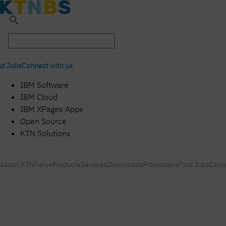
search
nd Jobs
Connect with us
IBM Software
IBM Cloud
IBM XPages Apps
Open Source
KTN Solutions
About KTN
News
Products
Services
Downloads
Promotions
Find Jobs
Conn