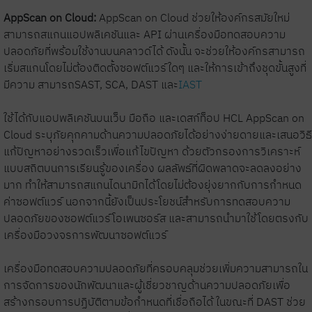
AppScan on Cloud:
AppScan on Cloud ช่วยให้องค์กรสมัยใหม่
สามารถสแกนแอปพลิเคชันและ API ผ่านเครื่องมือทดสอบความ
ปลอดภัยที่พร้อมใช้งานบนคลาวด์ได้ ดังนั้น จะช่วยให้องค์กรสามารถ
เริ่มสแกนโดยไม่ต้องติดตั้งซอฟต์แวร์ใดๆ และให้การเข้าถึงชุดขั้นสูงที่
มีความ สามารถSAST, SCA, DAST และ
IAST
ใช้ได้กับแอปพลิเคชันบนเว็บ มือถือ และเดสก์ท็อป HCL AppScan on
Cloud ระบุภัยคุกคามด้านความปลอดภัยได้อย่างง่ายดายและเสนอวิธี
แก้ปัญหาอย่างรวดเร็วเพื่อแก้ไขปัญหา ด้วยตัวกรองการวิเคราะห์
แบบสถิตบนการเรียนรู้ของเครื่อง ผลลัพธ์ที่ผิดพลาดจะลดลงอย่าง
มาก ทำให้สามารถสแกนไดนามิกได้โดยไม่ต้องยุ่งยากกับการกำหนด
ค่าซอฟต์แวร์ นอกจากนี้ยังเป็นประโยชน์สำหรับการทดสอบความ
ปลอดภัยของซอฟต์แวร์โอเพนซอร์ส และสามารถนำมาใช้โดยตรงกับ
เครื่องมือวงจรการพัฒนาซอฟต์แวร์
เครื่องมือทดสอบความปลอดภัยที่ครอบคลุมช่วยเพิ่มความสามารถใน
การจัดการของนักพัฒนาและผู้เชี่ยวชาญด้านความปลอดภัยเพื่อ
สร้างกรอบการปฏิบัติตามข้อกำหนดที่เชื่อถือได้ ในขณะที่ DAST ช่วย