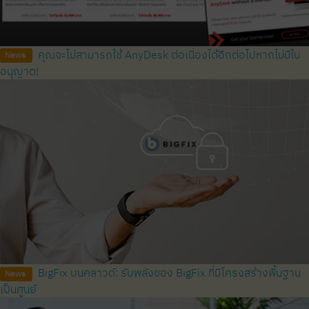
คุณจะไม่สามารถใช้ AnyDesk ต่อเนื่องได้อีกต่อไปหากไม่มีใบ
News
อนุญาต!
BigFix บนคลาวด์: รับพลังของ BigFix ที่มีโครงสร้างพื้นฐาน
News
เป็นศูนย์