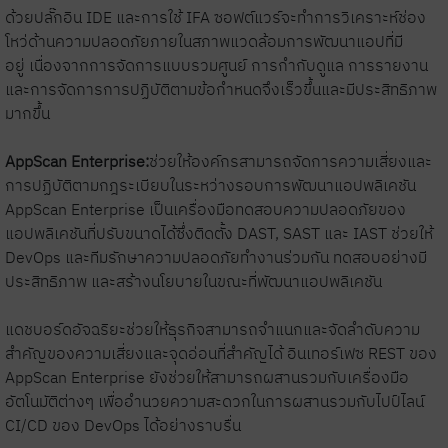
ด้วยปลั๊กอิน IDE และการใช้ IFA ซอฟต์แวร์จะทำการวิเคราะห์ช่อง
โหว่ด้านความปลอดภัยภายในสภาพแวดล้อมการพัฒนาแอปที่มี
อยู่ เนื่องจากการจัดการแบบรวมศูนย์ การกำกับดูแล การรายงาน
และการจัดการการปฏิบัติตามข้อกำหนดจึงเร็วขึ้นและมีประสิทธิภาพ
มากขึ้น
AppScan Enterprise:
ช่วยให้องค์กรสามารถจัดการความเสี่ยงและ
การปฏิบัติตามกฎระเบียบในระหว่างรอบการพัฒนาแอปพลิเคชัน
AppScan Enterprise เป็นเครื่องมือทดสอบความปลอดภัยของ
แอปพลิเคชันที่ปรับขนาดได้ซึ่งติดตั้ง DAST, SAST และ IAST ช่วยให้
DevOps และทีมรักษาความปลอดภัยทำงานร่วมกัน ทดสอบอย่างมี
ประสิทธิภาพ และสร้างนโยบายในขณะที่พัฒนาแอปพลิเคชัน
แดชบอร์ดอัจฉริยะช่วยให้ธุรกิจสามารถจำแนกและจัดลำดับความ
สำคัญของความเสี่ยงและจุดอ่อนที่สำคัญได้ อินเทอร์เฟซ REST ของ
AppScan Enterprise ยังช่วยให้สามารถผสานรวมกับเครื่องมือ
อัตโนมัติต่างๆ เพื่ออำนวยความสะดวกในการผสานรวมกับไปป์ไลน์
CI/CD ของ DevOps ได้อย่างราบรื่น