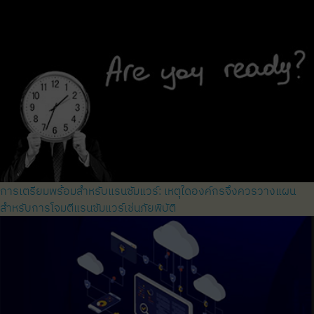
การเตรียมพร้อมสำหรับแรนซัมแวร์: เหตุใดองค์กรจึงควรวางแผน
สำหรับการโจมตีแรนซัมแวร์เช่นภัยพิบัติ