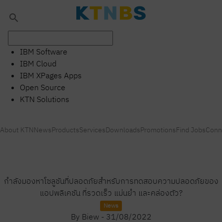
search
IBM Software
IBM Cloud
IBM XPages Apps
Open Source
KTN Solutions
About KTN
News
Products
Services
Downloads
Promotions
Find Jobs
Conn
กำลังมองหาโซลูชันที่ปลอดภัยสำหรับการทดสอบความปลอดภัยของ
แอปพลิเคชัน ที่รวดเร็ว แม่นยำ และคล่องตัว?
News
By
Biew
-
31/08/2022