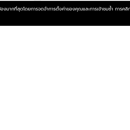
ี่ยวข้องมากที่สุดโดยการจดจำการตั้งค่าของคุณและการเข้าชมซ้ำ การคลิ
รายละเอียด
บริษัทจะทำการเก็บข้อมูลของท่านต
กรุณายินยอ
ฉันยินยอมให้บริษัทติดต่อเพื่
ส่ง