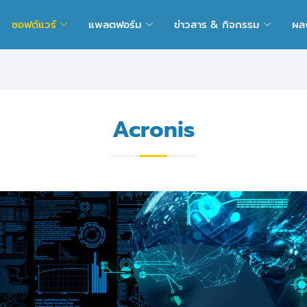
ซอฟต์แวร์
แพลตฟอร์ม
ข่าวสาร & กิจกรรม
ผล
Acronis