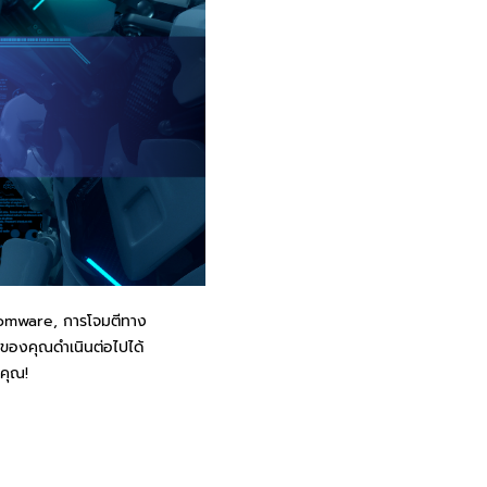
somware, การโจมตีทาง
กิจของคุณดำเนินต่อไปได้
งคุณ!